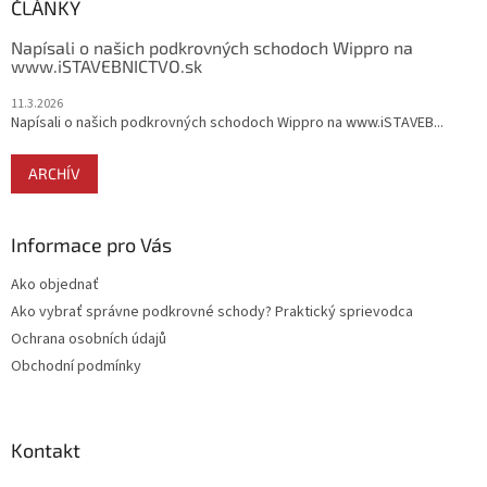
ä
ČLÁNKY
t
Napísali o našich podkrovných schodoch Wippro na
i
www.iSTAVEBNICTVO.sk
e
11.3.2026
Napísali o našich podkrovných schodoch Wippro na www.iSTAVEB...
ARCHÍV
Informace pro Vás
Ako objednať
Ako vybrať správne podkrovné schody? Praktický sprievodca
Ochrana osobních údajů
Obchodní podmínky
Kontakt