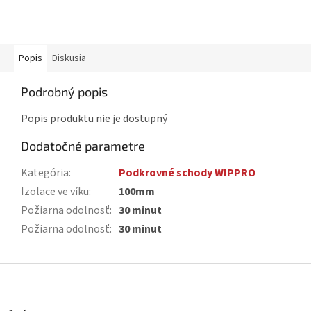
Popis
Diskusia
Podrobný popis
Popis produktu nie je dostupný
Dodatočné parametre
Kategória
:
Podkrovné schody WIPPRO
Izolace ve víku
:
100mm
Požiarna odolnosť
:
30 minut
Požiarna odolnosť
:
30 minut
Z
á
p