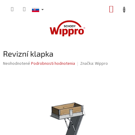
Prejsť
NÁKUP
na
obsah
KOŠÍK
Revizní klapka
Priemerné
Neohodnotené
Podrobnosti hodnotenia
Značka:
Wippro
hodnotenie
produktu
je
0,0
z
5
hviezdičiek.