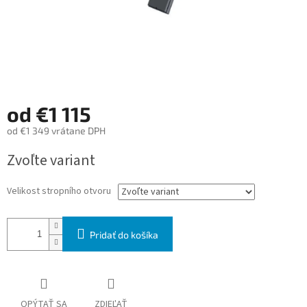
od
€1 115
od
€1 349
vrátane DPH
Jednotková
Zvoľte variant
cena:
Velikost stropního otvoru
Pridať do košíka
OPÝTAŤ SA
ZDIEĽAŤ