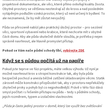
projektové dokumentace, ale věci, které přímo ovlivňují kvalitu života.
Obytné prostory se většinou neotevírají až do krovu a nad posledním
vytápěným podlažím vzniká prostor, který už není určený k bydlení. To
ale neznamená, že by měl zůstat nevyužitý.
Půda se přirozeně nabízí jako praktický úložný prostor – pro sezónní
věci, sportovní vybavení nebo krabice, které nechcete mít v obytné
části domu. Aby ale půda skutečně dobře sloužila, je potřeba ji nejen
správně navrhnout, ale hlavně promyslet přístup.
Pokud se Vám naše půdní schody líbí,
vybírejte
ZDE
.
Když se s půdou počítá už na papíře
Pokud jste teprve ve fázi projektu, máte velkou výhodu. Už nyní je
možné navrhnout krov a stropní konstrukce tak, aby byla půda
bezpečně pochozí a unesla běžné zatížení skladovanými věcmi. Statik
zároveň může konstrukci přizpůsobit tak, aby v prostoru nepřekážely
zbytečné prvky a pohyb byl co nejpohodlnější. Právě v této fázi dává
smysl počítat i s řešením přístupu na půdu – tedy s půdními schody,
jejich rozměrem, typem a izolačními vlastnostmi.
„
Půda je často jediný prostor v domě, který lze využít bez zvětšování