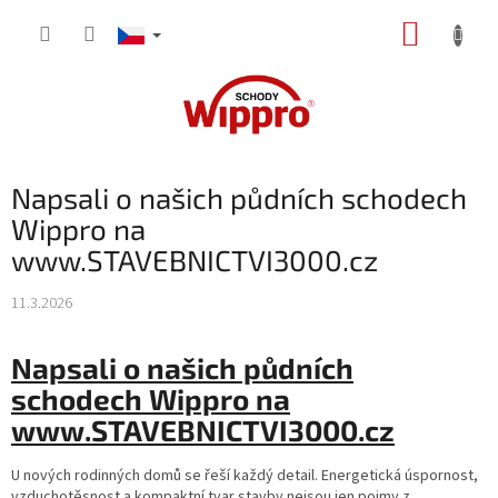
Přejít
NÁKUP
na
obsah
KOŠÍK
Napsali o našich půdních schodech
Wippro na
www.STAVEBNICTVI3000.cz
11.3.2026
Napsali o našich půdních
schodech Wippro na
www.STAVEBNICTVI3000.cz
U nových rodinných domů se řeší každý detail. Energetická úspornost,
vzduchotěsnost a kompaktní tvar stavby nejsou jen pojmy z