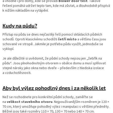
a vhodné i pro domy, kde se provádí
Blower door test
. Takové
řešení pomáhá udržet teplo tam, kde má zůstat, a dlouhodobě přispívá
k nižším nákladům na vytápění.
Kudy na půdu?
Přístup na půdu se dnes nejčastěji řeší pomocí skládacích půdních
schodů. Oproti klasickému schodišti
šetří místo
a většinu času jsou
schované ve stropě. Jakmile je potřeba půdu využít, jednoduše se
vyklopí.
Je ale důležité si uvědomit, že půdní schody nejsou jen „žebřík na
půdu“. Jsou plnohodnotným otvorem v obálce domu a musí splňovat
stejné nároky jako okna nebo dveře – především z hlediska izolace
a vzduchotěsnosti.
Aby byl výlez pohodlný dnes i za několik let
Než se rozhodnete pro konkrétní půdní schody, zaměřte se
na
velikost stavebního otvoru
. Nejpoužívanějším rozměrem je 120 ×
70 cm, který umožňuje pohodlný výlez i manipulaci s většími předměty.
Běžné jsou také rozměry 110 × 70, 130 × 70 nebo 140 × 70 cm.