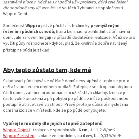
zastavěné plochy. Když se s ní počítá už v projektu, dává celé řešení
dlouhodobě smysl,
“ vysvětluje Vojtěch Tybitancl ze společnosti
Wippro GmbH.
Společnost
Wippro
právě přichází s technicky
promyšlenými
řešeními půdních schodů
, která lze snadno zohlednit už při návrhu
domu, ale zároveň fungují i v případě dodatečné realizace. Ať už se pro
využití půdy rozhodnete kdykoli, platí, že kvalitní a dobře navržený
přístup na půdu je základ.
Aby teplo zůstalo tam, kde má
Skladovací půda bývá ve většině domů nevytápěná a teplo se proto
drží až v posledním obytném podlaží. Zatepluje se strop nad obytnou
částí domu, zatímco prostor nad ním už zůstává chladný. Izolace je
často volně položená a při pohybu po půdě se může poškodit nebo
postupně ztrácet své vlastnosti. Právě proto je důležité myslet i na
ochranu izolace v místech, kde se po půdě pohybujete.
Vybírejte modely dle jejich stupně zateplení:
Wippro Objekt
- izolace ve spodním víku
6 cm
, U = 1,2
W/m²K
Wippro Eurostep
-
izolace ve spodním víku
6 cm
, U = 0,33
W/m²K