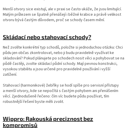
Menší otvory sice existují, ale v praxi se často ukáže, že jsou limitující.
Malým průlezem se špatně přenášejí i běžné krabice a právě velikost
otvoru bývá častým důvodem, proč se schody časem mění.
Skládací nebo stahovací schody?
Než zvolíte konkrétní typ schodů, položte si jednoduchou otázku: Chci
půdu jen občas zkontrolovat, nebo ji budu pravidelně využívat ke
skladování? Pokud plánujete po schodech nosit věci a pohybovat se na
půdě častěji, zvolte skládací půdní schody. Mají pevnou konstrukci,
vysokou stabilitu a jsou určené pro pravidelné používání i vyšší
zatížení.
Stahovací (harmonikové) žebříky se hodí spíše pro servisní přístupy
a menší otvory, kde se nepočítá s častým pohybem ani přenášením
věcí. Zjednodušeně řečeno: čím víc budete půdu používat, tím
robustnější řešení byste měli zvolit.
Wippro: Rakouská preciznost bez
kompromisů