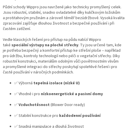
Půdní schody Wippro jsou navržené jako technicky promyšlený celek.
Jsou robustní, stabilní, snadno ovladatelné díky kuličkovým ložiskům
a protitahovým pružinám a zároveň téměř bezúdržbové. Vysoká kvalita
zpracování zajišťuje dlouhou životnost a bezpečné používání i při
častém zatížení.
Vedle klasických řešení pro přístup na půdu nabízí Wippro
také
speciální výstupy na ploché střechy
. Ty jsou určené tam, kde
je potřeba bezpečný a komfortní přístup ke střešní ploše – například
pro údržbu, kontroly technologií nebo péči o vegetační střechy. Díky
robustní konstrukci, materiálům odolným vůči povětrnostním vlivům
a promyšlené integraci do střechy poskytují spolehlivé řešení i pro
časté používání v náročných podmínkách.
✅ Výborná
tepelná izolace (nízké U)
✅ Vhodné i pro
nízkoenergetické a pasivní domy
✅
Vzduchotěsnost
(Blower Door ready)
✅ Stabilní konstrukce pro
každodenní používání
✅ Snadná manipulace a dlouhá životnost