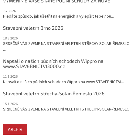
VYMĚNÍME VAŠE STARÉ PŮDNÍ SCHODY ZA NOVÉ
í
7.7.2026
Hledáte způsob, jak ušetřit na energiích a vylepšit tepelnou...
Stavební veletrh Brno 2026
18.3.2026
SRDEČNĚ VÁS ZVEME NA STAVEBNÍ VELETRH STŘECHY-SOLAR-ŘEMESLO
...
Napsali o našich půdních schodech Wippro na
www.STAVEBNICTVI3000.cz
11.3.2026
Napsali o našich půdních schodech Wippro na www.STAVEBNICTVI...
Stavební veletrh Střechy-Solar-Řemeslo 2026
15.1.2026
SRDEČNĚ VÁS ZVEME NA STAVEBNÍ VELETRH STŘECHY-SOLAR-ŘEMESLO
...
ARCHIV