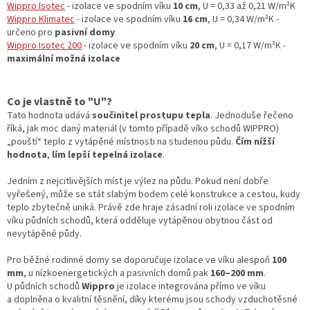
Wippro Isotec
-
izolace ve spodním víku
10 cm
, U = 0,33 až 0,21
W/m²K
Wippro Klimatec
-
izolace ve spodním víku
16 cm
, U = 0,34
W/m²K -
určeno pro
pasivní domy
Wippro Isotec 200
-
izolace ve spodním víku
20 cm
, U = 0,17
W/m²K -
maximální možná izolace
Co je vlastně to "U"?
Tato hodnota udává
součinitel prostupu tepla
. Jednoduše řečeno
říká, jak moc daný materiál (v tomto případě víko schodů WIPPRO)
„pouští“ teplo z vytápěné místnosti na studenou půdu.
Čím nížší
hodnota
,
lím lepší tepelná izolace
.
Jedním z nejcitlivějších míst je výlez na půdu. Pokud není dobře
vyřešený, může se stát slabým bodem celé konstrukce a cestou, kudy
teplo zbytečně uniká. Právě zde hraje zásadní roli izolace ve spodním
víku půdních schodů, která odděluje vytápěnou obytnou část od
nevytápěné půdy.
Pro běžné rodinné domy se doporučuje izolace ve víku alespoň
100
mm
, u nízkoenergetických a pasivních domů pak
160–200 mm
.
U půdních schodů
Wippro
je izolace integrována přímo ve víku
a doplněna o kvalitní těsnění, díky kterému jsou schody vzduchotěsné