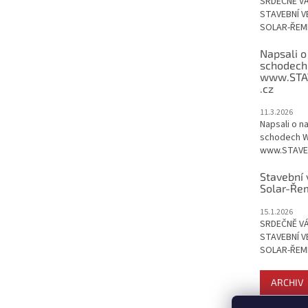
SRDEČNĚ V
STAVEBNÍ V
SOLAR-ŘEME
Napsali o
schodech
www.STA
.cz
11.3.2026
Napsali o n
schodech W
www.STAVEB
Stavební 
Solar-Ře
15.1.2026
SRDEČNĚ V
STAVEBNÍ V
SOLAR-ŘEME
ARCHIV