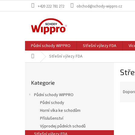
Přejít
+420 222 781 272
obchod@schody-wippro.cz
na
obsah
Půdní schody WIPPRO
Střešní výlezy FDA
Víc
Domů
Střešní výlezy FDA
P
Stře
o
Přeskočit
s
Kategorie
kategorie
Ř
t
a
r
Dopor
Půdní schody WIPPRO
z
a
Půdní schody
e
n
V
n
Horní víka ke schodům
n
ý
í
í
Příslušenství
p
p
p
Výprodej půdních schodů
i
r
a
Střešní výlezy FDA