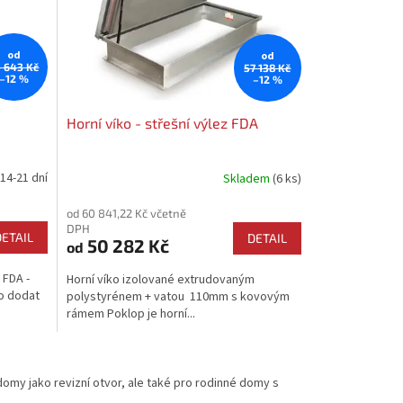
od
od
 643 Kč
57 138 Kč
–12 %
–12 %
Horní víko - střešní výlez FDA
14-21 dní
Skladem
(6 ks)
Průměrné
hodnocení
od 60 841,22 Kč včetně
produktu
DPH
je
DETAIL
DETAIL
50 282 Kč
od
4,3
z
 FDA -
Horní víko izolované extrudovaným
5
o dodat
polystyrénem + vatou 110mm s kovovým
hvězdiček.
rámem Poklop je horní...
omy jako revizní otvor, ale také pro rodinné domy s