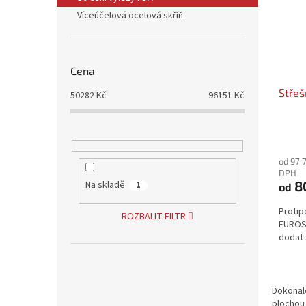
s
o
n
Víceúčelová ocelová skříň
p
d
e
r
u
l
o
k
d
t
Cena
u
ů
Střeš
k
50282
Kč
96151
Kč
t
ů
Průmě
hodno
od 97 
produ
DPH
je
8
Na skladě
1
od
4,3
z
Protip
5
ROZBALIT FILTR
EUROS
hvězdi
dodat 
Dokonalé
plochou 