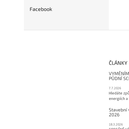
Facebook
Z
á
p
a
t
ČLÁNKY
í
VYMĚNÍM
PŮDNÍ S
7.7.2026
Hledáte způ
energiích a 
Stavební 
2026
18.3.2026