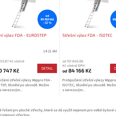
od
91 757 Kč
95
–12 %
ní výlez FDA - EUROSTEP
Střešní výlez FDA - ISOTEC
14-21 dní
rné
Průměrné
cení
hodnocení
703,87 Kč včetně
od 101 840,86
ktu
produktu
Kč včetně DPH
je
DETAIL
0 747 Kč
84 166 Kč
od
4,2
z
ožární střešní výlezy Wippro FDA -
Protipožární střešní výlezy Wippro
5
TEP, těsnění po obvodě. Možno
ISOTEC, těsnění po obvodě. Možn
ček.
hvězdiček.
s nerezovým...
s nerezovým...
O
v
 řešení pro ploché střechy, které se dá využít nejenom pro velké bytové d
l
(zelenou) střechou.