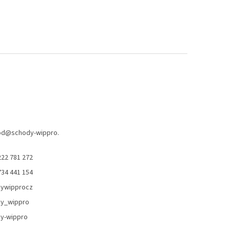
od
@
schody-wippro.
222 781 272
734 441 154
ywipprocz
y_wippro
y-wippro