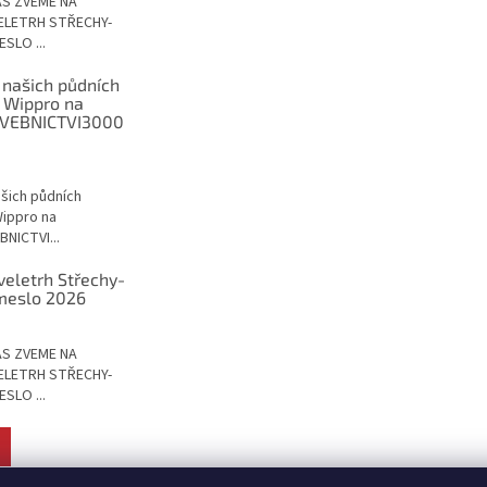
ÁS ZVEME NA
ELETRH STŘECHY-
SLO ...
 našich půdních
 Wippro na
VEBNICTVI3000
ašich půdních
ippro na
NICTVI...
veletrh Střechy-
meslo 2026
ÁS ZVEME NA
ELETRH STŘECHY-
SLO ...