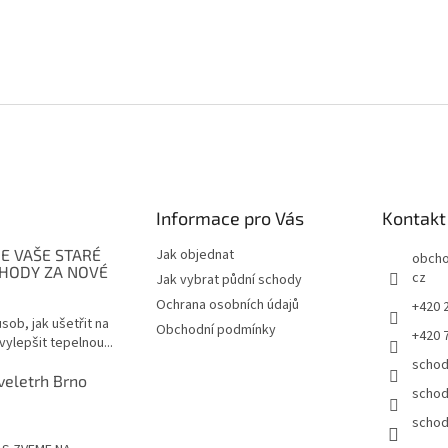
Informace pro Vás
Kontakt
E VAŠE STARÉ
Jak objednat
obch
CHODY ZA NOVÉ
cz
Jak vybrat půdní schody
Ochrana osobních údajů
+420 
sob, jak ušetřit na
Obchodní podmínky
+420 
vylepšit tepelnou...
schod
veletrh Brno
schod
schod