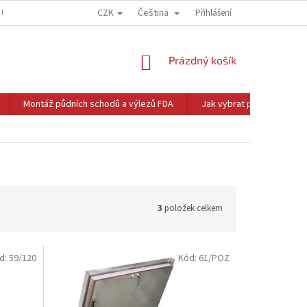
CZK
Čeština
 ÚDAJŮ
OBCHODNÍ PODMÍNKY
Přihlášení
NÁKUPNÍ
Prázdný košík
KOŠÍK
Montáž půdních schodů a výlezů FDA
Jak vybrat půdní schody
3
položek celkem
d:
59/120
Kód:
61/POZ