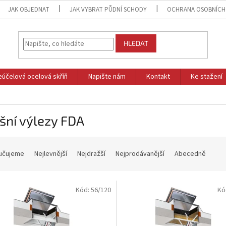
JAK OBJEDNAT
JAK VYBRAT PŮDNÍ SCHODY
OCHRANA OSOBNÍCH
HLEDAT
eúčelová ocelová skříň
Napište nám
Kontakt
Ke stažení
šní výlezy FDA
učujeme
Nejlevnější
Nejdražší
Nejprodávanější
Abecedně
Kód:
56/120
Kó