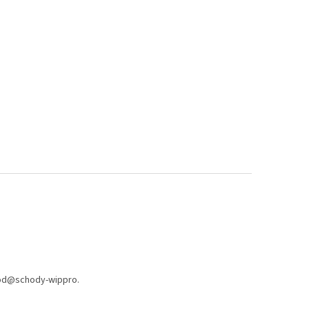
od
@
schody-wippro.