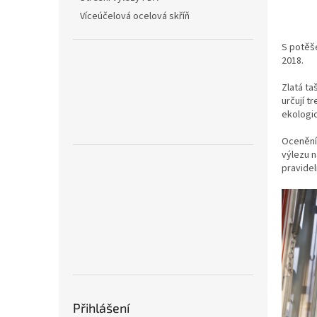
n
Víceúčelová ocelová skříň
e
l
S potěš
2018.
Zlatá ta
určují t
ekologic
Ocenění 
výlezu 
pravide
Přihlášení