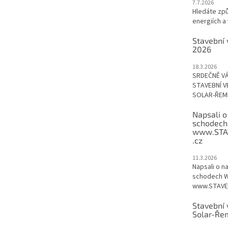
7.7.2026
Hledáte způ
energiích a 
Stavební 
2026
18.3.2026
SRDEČNĚ V
STAVEBNÍ V
SOLAR-ŘEME
Napsali o
schodech
www.STA
.cz
11.3.2026
Napsali o n
schodech W
www.STAVEB
Stavební 
Solar-Ře