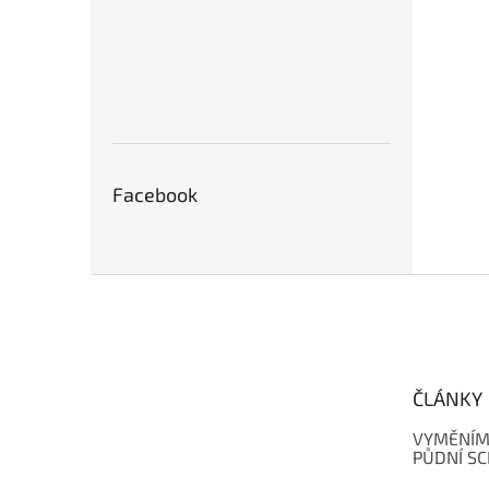
Facebook
Z
á
p
a
t
ČLÁNKY
í
VYMĚNÍM
PŮDNÍ S