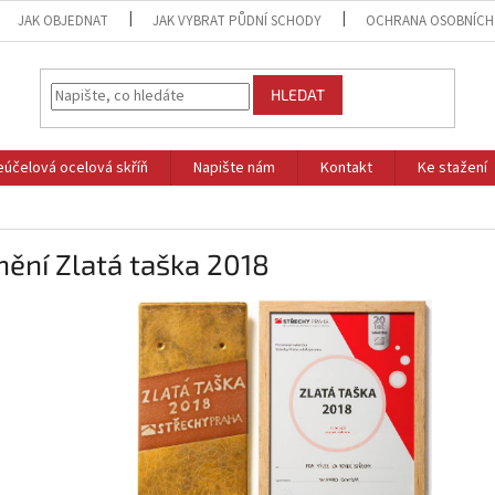
JAK OBJEDNAT
JAK VYBRAT PŮDNÍ SCHODY
OCHRANA OSOBNÍCH
HLEDAT
eúčelová ocelová skříň
Napište nám
Kontakt
Ke stažení
ění Zlatá taška 2018