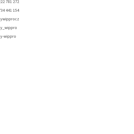
222 781 272
734 441 154
ywipprocz
y_wippro
y-wippro