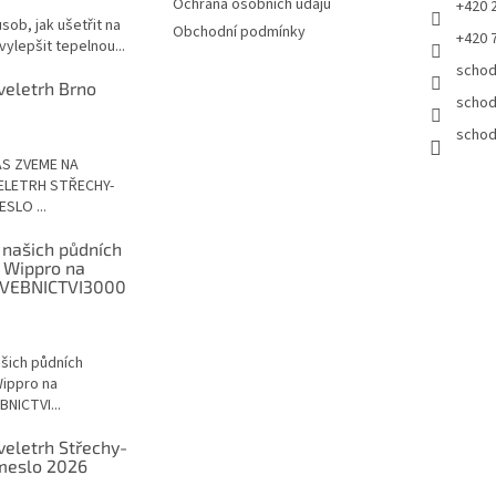
Ochrana osobních údajů
+420 
sob, jak ušetřit na
Obchodní podmínky
+420 
vylepšit tepelnou...
schod
veletrh Brno
schod
schod
ÁS ZVEME NA
ELETRH STŘECHY-
SLO ...
 našich půdních
 Wippro na
VEBNICTVI3000
ašich půdních
ippro na
NICTVI...
veletrh Střechy-
meslo 2026