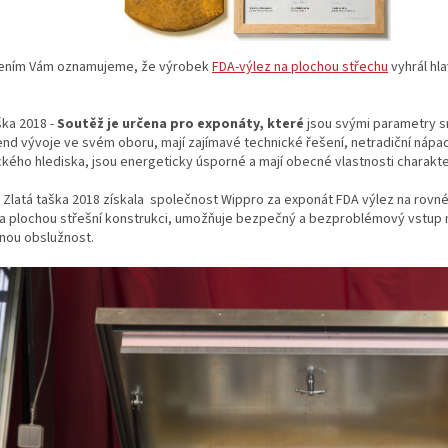
ením Vám oznamujeme, že výrobek
FDA-výlez na plochou střechu
vyhrál hla
ška 2018 -
Soutěž je určena pro exponáty, které
jsou svými parametry s
rend vývoje ve svém oboru, mají zajímavé technické řešení, netradiční nápad
kého hlediska, jsou energeticky úsporné a mají obecné vlastnosti charakteri
Zlatá taška 2018 získala společnost Wippro za exponát FDA výlez na rovné 
na plochou střešní konstrukci, umožňuje bezpečný a bezproblémový vstup n
lnou obslužnost.