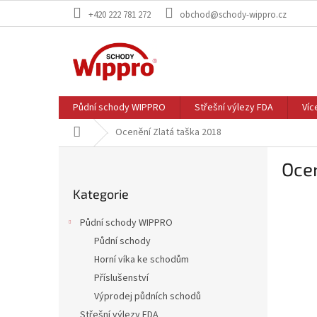
Přejít
+420 222 781 272
obchod@schody-wippro.cz
na
obsah
Půdní schody WIPPRO
Střešní výlezy FDA
Víc
Domů
Ocenění Zlatá taška 2018
P
Ocen
o
Přeskočit
s
Kategorie
kategorie
t
r
Půdní schody WIPPRO
a
Půdní schody
n
Horní víka ke schodům
n
í
Příslušenství
p
Výprodej půdních schodů
a
Střešní výlezy FDA