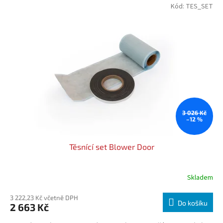
Kód:
TES_SET
3 026 Kč
–12 %
Těsnící set Blower Door
Skladem
Průměrné
hodnocení
produktu
3 222,23 Kč včetně DPH
Do košíku
2 663 Kč
je
4,0