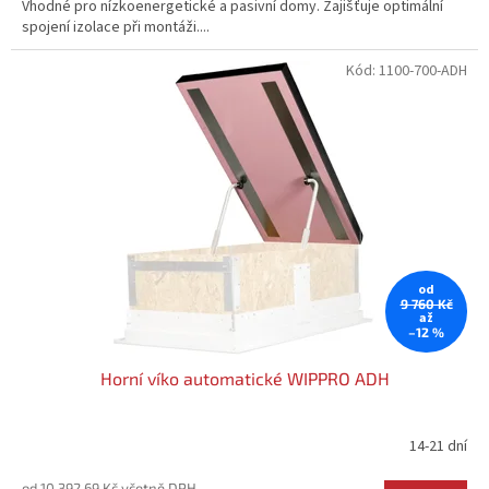
Vhodné pro nízkoenergetické a pasivní domy. Zajišťuje optimální
z
spojení izolace při montáži....
5
hvězdiček.
Kód:
1100-700-ADH
od
9 760 Kč
až
–12 %
Horní víko automatické WIPPRO ADH
14-21 dní
Průměrné
hodnocení
od 10 392,69 Kč včetně DPH