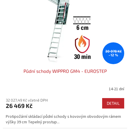
k
i
t
s
ů
p
r
o
d
u
k
30 078 Kč
–12 %
t
ů
Půdní schody WIPPRO GM4 - EUROSTEP
14-21 dní
Průměrné
hodnocení
32 027,49 Kč včetně DPH
produktu
DETAIL
26 469 Kč
je
4,3
Protipožární skládací půdní schody s kovovým obvodovým rámem
z
výšky 39 cm Tepelný prostup...
5
hvězdiček.