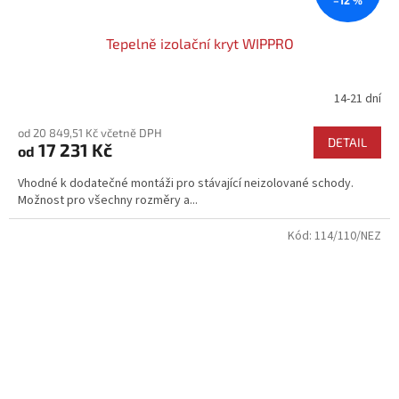
Tepelně izolační kryt WIPPRO
14-21 dní
Průměrné
hodnocení
od 20 849,51 Kč včetně DPH
produktu
DETAIL
17 231 Kč
od
je
4,2
Vhodné k dodatečné montáži pro stávající neizolované schody.
z
Možnost pro všechny rozměry a...
5
hvězdiček.
Kód:
114/110/NEZ