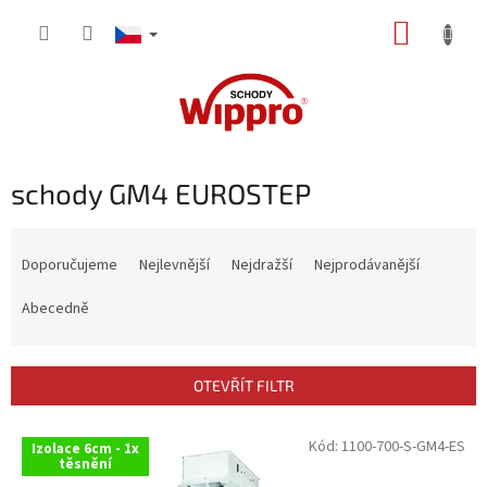
Přejít
NÁKUP
na
obsah
KOŠÍK
schody GM4 EUROSTEP
Ř
a
Doporučujeme
Nejlevnější
Nejdražší
Nejprodávanější
z
e
Abecedně
n
í
p
OTEVŘÍT FILTR
r
o
V
Kód:
1100-700-S-GM4-ES
Izolace 6cm - 1x
d
ý
těsnění
u
p