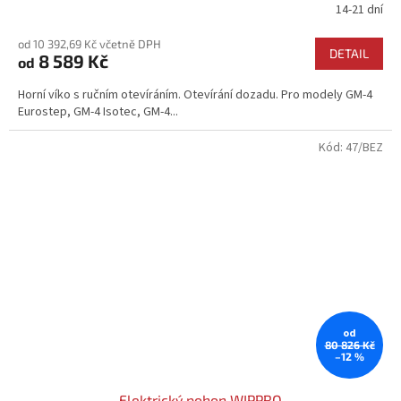
14-21 dní
Průměrné
hodnocení
od 10 392,69 Kč včetně DPH
produktu
DETAIL
8 589 Kč
od
je
4,4
Horní víko s ručním otevíráním. Otevírání dozadu. Pro modely GM-4
z
Eurostep, GM-4 Isotec, GM-4...
5
hvězdiček.
Kód:
47/BEZ
od
80 826 Kč
–12 %
Elektrický pohon WIPPRO