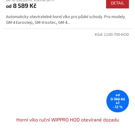
produktu
DETAIL
8 589 Kč
od
je
4,2
Automaticky otevíratelné horní víko pro půdní schody. Pro modely
z
GM-4 Eurostep, GM-4 Isotec, GM-4...
5
hvězdiček.
Kód:
1100-700-HOD
od
9 760 Kč
až
–12 %
Horní víko ruční WIPPRO HOD otevírané dozadu