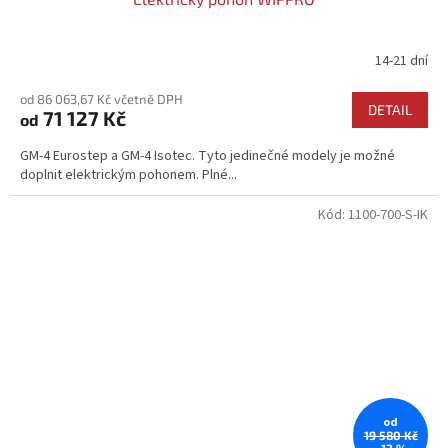
14-21 dní
Průměrné
hodnocení
od 86 063,67 Kč včetně DPH
produktu
DETAIL
71 127 Kč
od
je
4,3
GM-4 Eurostep a GM-4 Isotec. Tyto jedinečné modely je možné
z
doplnit elektrickým pohonem. Plné...
5
hvězdiček.
Kód:
1100-700-S-IK
od
19 580 Kč
–12 %