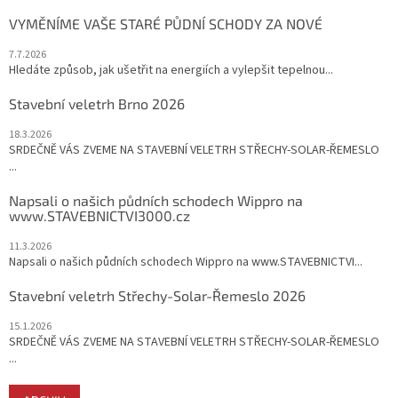
t
í
VYMĚNÍME VAŠE STARÉ PŮDNÍ SCHODY ZA NOVÉ
í
p
r
7.7.2026
v
Hledáte způsob, jak ušetřit na energiích a vylepšit tepelnou...
k
y
Stavební veletrh Brno 2026
v
ý
18.3.2026
p
SRDEČNĚ VÁS ZVEME NA STAVEBNÍ VELETRH STŘECHY-SOLAR-ŘEMESLO
i
...
s
u
Napsali o našich půdních schodech Wippro na
www.STAVEBNICTVI3000.cz
11.3.2026
Napsali o našich půdních schodech Wippro na www.STAVEBNICTVI...
Stavební veletrh Střechy-Solar-Řemeslo 2026
15.1.2026
SRDEČNĚ VÁS ZVEME NA STAVEBNÍ VELETRH STŘECHY-SOLAR-ŘEMESLO
...