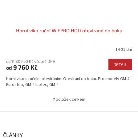
Horní víko ruční WIPPRO HOD otevírané do boku
14-21 dní
od 11 809,60 Kč včetně DPH
DETAIL
9 760 Kč
od
Horní víko s ručním otevíráním. Otevírání do boku. Pro modely GM-4
Eurostep, GM-4 Isotec, GM-4...
7
položek celkem
O
v
l
Z
á
á
d
p
a
a
ČLÁNKY
c