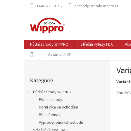
Přejít
+420 222 781 272
obchod@schody-wippro.cz
na
obsah
Půdní schody WIPPRO
Střešní výlezy FDA
Víc
Domů
Varianta LUXE
P
Var
o
Přeskočit
s
Kategorie
kategorie
Varian
t
r
Půdní schody WIPPRO
Spodní v
a
Půdní schody
n
Horní víka ke schodům
n
í
Příslušenství
p
Výprodej půdních schodů
a
Střešní výlezy FDA