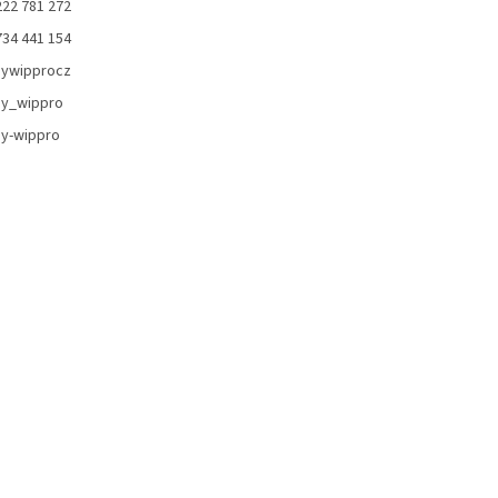
222 781 272
734 441 154
ywipprocz
y_wippro
y-wippro