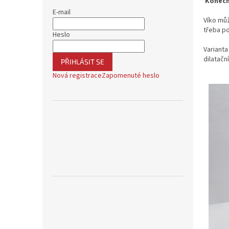
Konečn
E-mail
Víko mů
třeba po
Heslo
Varianta
dilatačn
PŘIHLÁSIT SE
Nová registrace
Zapomenuté heslo