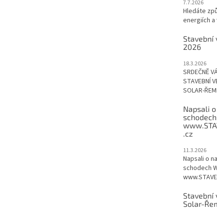
7.7.2026
Hledáte způ
energiích a 
Stavební 
2026
18.3.2026
SRDEČNĚ V
STAVEBNÍ V
SOLAR-ŘEME
Napsali o
schodech
www.STA
.cz
11.3.2026
Napsali o n
schodech W
www.STAVEB
Stavební 
Solar-Ře