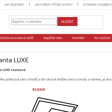
JAK OBJEDNAT
JAK VYBRAT PŮDNÍ SCHODY
OCHRANA OSOBNÍCH
HLEDAT
eúčelová ocelová skříň
Napište nám
Kontakt
Ke stažení
ianta LUXE
ta LUXE znamená
íko překrývá rám schodů a tím skrývá drážku mezi schody a rámem, je dosa
KLASIK LU