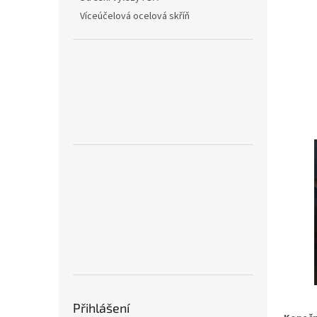
n
Víceúčelová ocelová skříň
e
l
Přihlášení