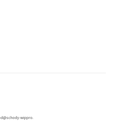
od
@
schody-wippro.