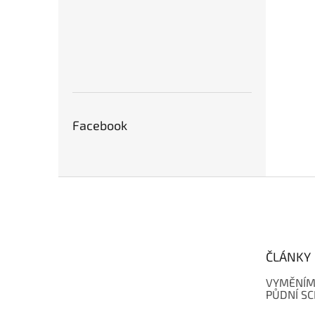
Facebook
Z
á
p
a
t
ČLÁNKY
í
VYMĚNÍM
PŮDNÍ S