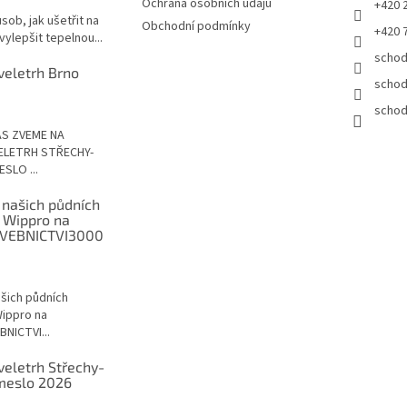
Ochrana osobních údajů
+420 
sob, jak ušetřit na
Obchodní podmínky
+420 
vylepšit tepelnou...
schod
veletrh Brno
schod
schod
ÁS ZVEME NA
ELETRH STŘECHY-
SLO ...
 našich půdních
 Wippro na
VEBNICTVI3000
ašich půdních
ippro na
NICTVI...
veletrh Střechy-
meslo 2026