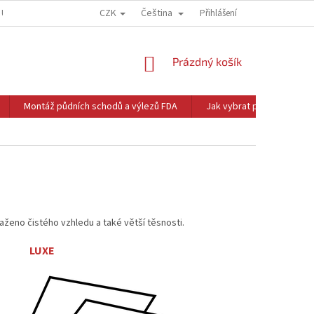
CZK
Čeština
 ÚDAJŮ
OBCHODNÍ PODMÍNKY
Přihlášení
NÁKUPNÍ
Prázdný košík
KOŠÍK
Montáž půdních schodů a výlezů FDA
Jak vybrat půdní schody
ženo čistého vzhledu a také větší těsnosti.
XE