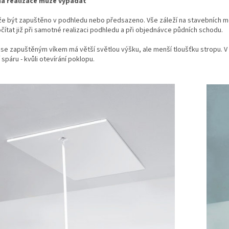
á realizace může vypadat
že být zapuštěno v podhledu nebo předsazeno. Vše záleží na stavebních mo
čítat již při samotné realizaci podhledu a při objednávce půdních schodu.
 se zapuštěným víkem má větší světlou výšku, ale menší tloušťku stropu. V 
í spáru - kvůli otevírání poklopu.